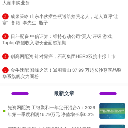
大额申购业务
​成泉策略 山东小伙攒空瓶送给拾荒老人，老人直呼“哇
2
塞”_备箱_李先生_瓶子
​日斗配资 中信证券：维持心动公司“买入”评级 游戏、
3
Taptap双侧收入增长全面超预期
​创高网配资 针对胃癌，石药集团HER2双抗申报上市
4
​金牛速配 巅峰之选！岚图泰山 37.99 万起长沙尊享品鉴
5
华系旗舰实力圈粉
最新文章
凭资网配资 工银聚和一年定开混合A：2026
年第一季度利润15.79万元 净值增长率0.2%