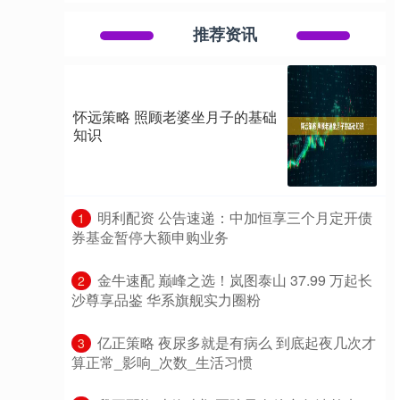
推荐资讯
怀远策略 照顾老婆坐月子的基础
知识
​明利配资 公告速递：中加恒享三个月定开债
1
券基金暂停大额申购业务
​金牛速配 巅峰之选！岚图泰山 37.99 万起长
2
沙尊享品鉴 华系旗舰实力圈粉
​亿正策略 夜尿多就是有病么 到底起夜几次才
3
算正常_影响_次数_生活习惯