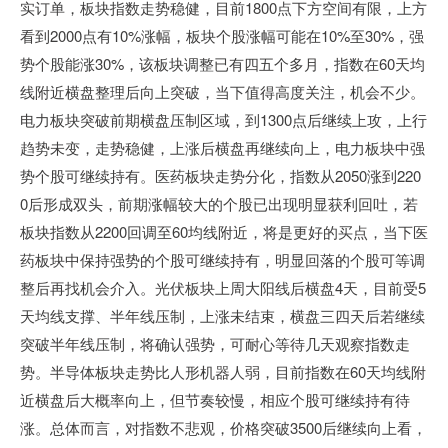
实订单，板块指数走势稳健，目前1800点下方空间有限，上方
看到2000点有10%涨幅，板块个股涨幅可能在10%至30%，强
势个股能涨30%，该板块调整已有四五个多月，指数在60天均
线附近横盘整理后向上突破，当下值得高度关注，机会不少。
电力板块突破前期横盘压制区域，到1300点后继续上攻，上行
趋势未变，走势稳健，上涨后横盘再继续向上，电力板块中强
势个股可继续持有。医药板块走势分化，指数从2050涨到220
0后形成双头，前期涨幅较大的个股已出现明显获利回吐，若
板块指数从2200回调至60均线附近，将是更好的买点，当下医
药板块中保持强势的个股可继续持有，明显回落的个股可等调
整后再找机会介入。光伏板块上周大阳线后横盘4天，目前受5
天均线支撑、半年线压制，上涨未结束，横盘三四天后若继续
突破半年线压制，将确认强势，可耐心等待几天观察指数走
势。半导体板块走势比人形机器人弱，目前指数在60天均线附
近横盘后大概率向上，但节奏较慢，相应个股可继续持有待
涨。总体而言，对指数不悲观，价格突破3500后继续向上看，