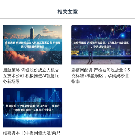
相关文章
启航策略 侨银股份成立人机交
选倍网配资 产检被问吃盐量？5
互技术公司 积极推进AI智慧服
克标准+碘盐误区，孕妈妈秒懂
务新场景
指南
维嘉资本 书中提到傻大姐“两只