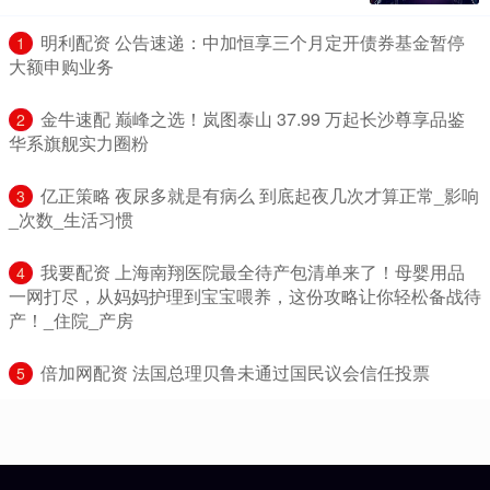
​明利配资 公告速递：中加恒享三个月定开债券基金暂停
1
大额申购业务
​金牛速配 巅峰之选！岚图泰山 37.99 万起长沙尊享品鉴
2
华系旗舰实力圈粉
​亿正策略 夜尿多就是有病么 到底起夜几次才算正常_影响
3
_次数_生活习惯
​我要配资 上海南翔医院最全待产包清单来了！母婴用品
4
一网打尽，从妈妈护理到宝宝喂养，这份攻略让你轻松备战待
产！_住院_产房
​倍加网配资 法国总理贝鲁未通过国民议会信任投票
5